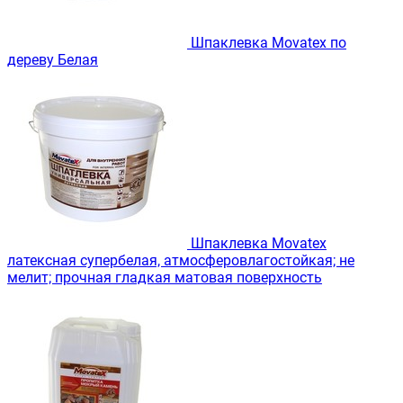
Шпаклевка Movatex по
дереву Белая
Шпаклевка Movatex
латексная супербелая, атмосферовлагостойкая; не
мелит; прочная гладкая матовая поверхность