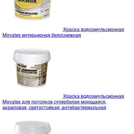
Краска водоэмульсионная
Movatex интерьерная белоснежная
Краска водоэмульсионная
Movatex для потолков супербелая моющаяся,
акриловая, светостойкая, антибактериальная