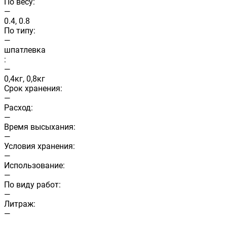
По весу:
—
0.4, 0.8
По типу:
—
шпатлевка
:
—
0,4кг, 0,8кг
Срок хранения:
—
Расход:
—
Время высыхания:
—
Условия хранения:
—
Использование:
—
По виду работ:
—
Литраж:
—